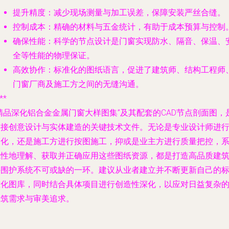
提升精度
：减少现场测量与加工误差，保障安装严丝合缝。
控制成本
：精确的材料与五金统计，有助于成本预算与控制
确保性能
：科学的节点设计是门窗实现防水、隔音、保温、
全等性能的物理保证。
高效协作
：标准化的图纸语言，促进了建筑师、结构工程师
门窗厂商及施工方之间的无缝沟通。
**
精品深化铝合金金属门窗大样图集”及其配套的CAD节点剖面图，
连接创意设计与实体建造的关键技术文件。无论是专业设计师进
深化，还是施工方进行按图施工，抑或是业主方进行质量把控，
统性地理解、获取并正确应用这些图纸资源，都是打造高品质建
外围护系统不可或缺的一环。建议从业者建立并不断更新自己的
准化图库，同时结合具体项目进行创造性深化，以应对日益复杂
建筑需求与审美追求。