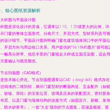
一、核心图纸资源解析
. 大样图与平面设计图
样图是深化设计的灵魂，它通常以1:10、1:20或更大的比例，详
展示门窗的整体立面形式、分格尺寸、开启方式、型材系列及可
面的设计细节。平面设计图则明确门窗在建筑墙体洞口中的平面
、开启方向与周边收口关系。用户提供的“16.18MB图片”很可能
是一幅高分辨率、信息丰富的门窗组合大样或立面渲染图，适合
于方案确认与视觉预览。
. 节点剖面图（CAD格式）
是技术核心所在。节点剖面图通常以CAD（.dwg/.dxf）格式存
通过精准的二维剖切，揭示门窗型材的断面构造、五金配件（如
座、铰链、滑轮）的安装位置、玻璃及压条的装配层次、密封胶
的布置、以及门窗与墙体结构的连接方式（如固定片、副框、发
剂、防水砂浆等）。一套“大全”级别的节点图集，应涵盖横挺、竖