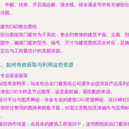
梃、中梃、转角、开启扇边框、滴水线、排水通道等所有关键部
的详图。
. 建筑CAD整合图纸
这部分图纸将门窗作为子系统，整合到整体的建筑平面、立面、
面图中，确保门窗的型号、编号、尺寸与建筑图纸完全对应，是
工定位与工程量统计的直接依据。
二、如何有效获取与利用这些资源
. 专业渠道获取
制造商资料库
：知名铝合金门窗系统公司通常会提供其产品系列
标准化CAD大样及节点图库，这是最权威、最匹配的来源。
设计平台与图库网站
：许多专业的建筑CAD资源网站、设计师社
提供经过整理的图块和图集下载，但需注意甄别其准确性与适用
准。
项目协作传递
：在具体的建筑工程项目中，这些图纸应由门窗深